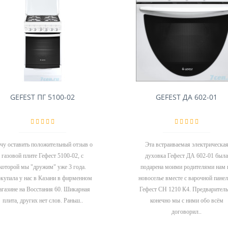
GEFEST ПГ 5100-02
GEFEST ДА 602-01
чу оставить положительный отзыв о
Эта встраиваемая электрическа
газовой плите Гефест 5100-02, с
духовка Гефест ДА 602-01 была
которой мы "дружим" уже 3 года.
подарена моими родителями нам 
купала у нас в Казани в фирменном
новоселье вместе с варочной пане
агазине на Восстания 60. Шикарная
Гефест СН 1210 К4. Предварител
плита, других нет слов. Раньш..
конечно мы с ними обо всём
договорил..