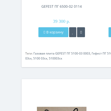
GEFEST ПГ 6500-02 0114
39 300 р.
В корзину
Теги:
Газовая плита GEFEST ПГ 5100-03 0003
,
Гефест ПГ 51
03ск
,
5100 03ск
,
510003ск