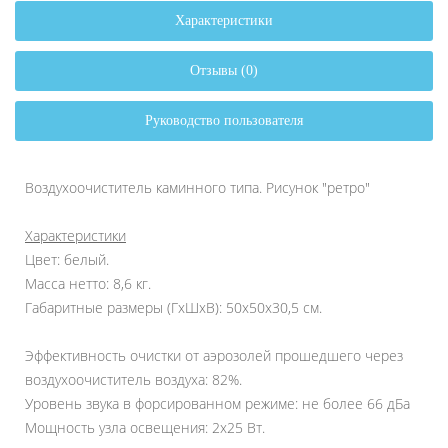
Характеристики
Отзывы (0)
Руководство пользователя
Воздухоочиститель каминного типа. Рисунок "ретро"
Характеристики
Цвет: белый.
Масса нетто: 8,6 кг.
Габаритные размеры (ГхШхВ): 50х50х30,5 см.
Эффективность очистки от аэрозолей прошедшего через
воздухоочиститель воздуха: 82%.
Уровень звука в форсированном режиме: не более 66 дБа
Мощность узла освещения: 2х25 Вт.