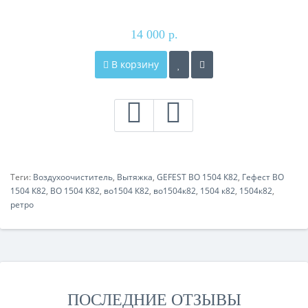
14 000 р.
В корзину
Теги:
Воздухоочиститель
,
Вытяжка
,
GEFEST ВО 1504 К82
,
Гефест ВО
1504 К82
,
ВО 1504 К82
,
во1504 К82
,
во1504к82
,
1504 к82
,
1504к82
,
ретро
ПОСЛЕДНИЕ ОТЗЫВЫ