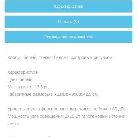
Характеристики
Отзывы (0)
Руководство пользователя
Корпус: белый, стекло: белое с растровым рисунком.
Характеристики
Цвет: белый.
Масса нетто: 13,3 кг.
Габаритные размеры (ГхШхВ): 49х60х42,5 см.
Уровень звука в форсированном режиме: не более 65 дБа.
Мощность узла освещения: 2х20 Вт галогеновый источник
света