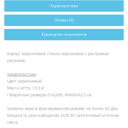
Характеристики
Отзывы (0)
Руководство пользователя
Корпус: коричневый, стекло: коричневое с растровым
рисунком.
Характеристики
Цвет: коричневый.
Масса нетто: 13,3 кг.
Габаритные размеры (ГхШхВ): 49х60х42,5 см.
Уровень звука в форсированном режиме: не более 65 дБа.
Мощность узла освещения: 2х20 Вт галогеновый источник
света