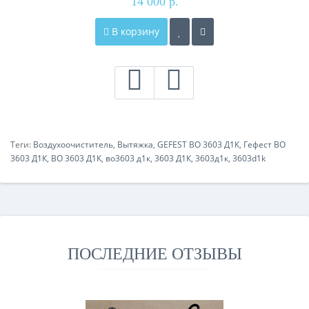
14 000 р.
В корзину
Теги:
Воздухоочиститель
,
Вытяжка
,
GEFEST ВО 3603 Д1К
,
Гефест ВО
3603 Д1К
,
ВО 3603 Д1К
,
во3603 д1к
,
3603 Д1К
,
3603д1к
,
3603d1k
ПОСЛЕДНИЕ ОТЗЫВЫ