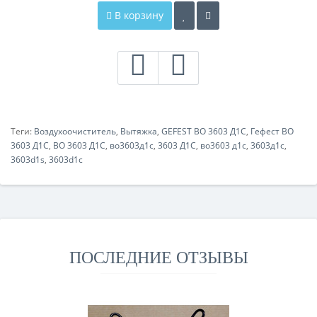
В корзину
Теги:
Воздухоочиститель
,
Вытяжка
,
GEFEST ВО 3603 Д1С
,
Гефест ВО
3603 Д1С
,
ВО 3603 Д1С
,
во3603д1с
,
3603 Д1С
,
во3603 д1с
,
3603д1с
,
3603d1s
,
3603d1c
ПОСЛЕДНИЕ ОТЗЫВЫ