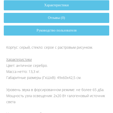
Характеристики
Отзывы (0)
Руководство пользователя
Корпус: серый, стекло: серое с растровым рисунком.
Характеристики
Цвет: античное серебро.
Масса нетто: 13,3 кг.
Габаритные размеры (ГхШхВ): 49х60х42,5 см.
Уровень звука в форсированном режиме: не более 65 дБа.
Мощность узла освещения: 2х20 Вт галогеновый источник
света