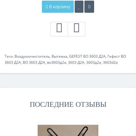
В корзину
Теги:
Воздухоочиститель
,
Вытяжка
,
GEFEST ВО 3603 Д2А
,
Гефест ВО
3603 Д2А
,
ВО 3603 Д2А
,
во3603д2а
,
3603 Д2А
,
3603д2а
,
3603d2a
ПОСЛЕДНИЕ ОТЗЫВЫ