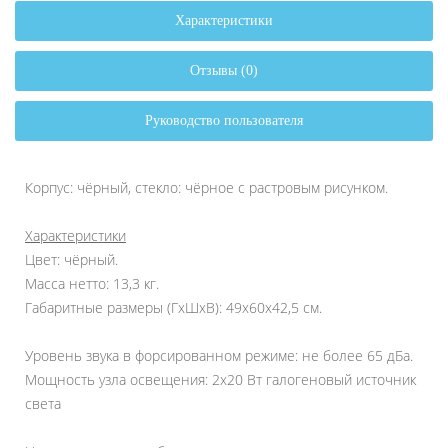
Характеристики
Отзывы (0)
Руководство пользователя
Корпус: чёрный, стекло: чёрное с растровым рисунком.
Характеристики
Цвет: чёрный.
Масса нетто: 13,3 кг.
Габаритные размеры (ГхШхВ): 49х60х42,5 см.
Уровень звука в форсированном режиме: не более 65 дБа.
Мощность узла освещения: 2х20 Вт галогеновый источник
света