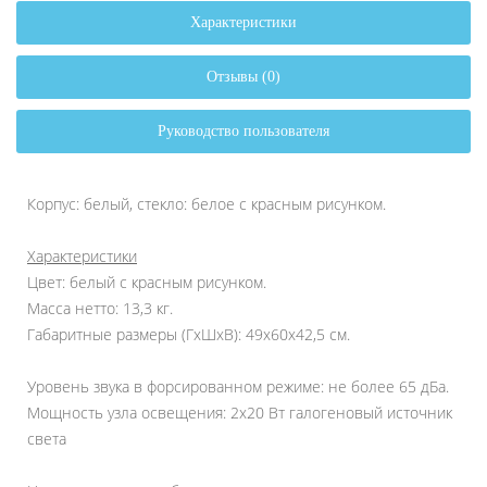
Характеристики
Отзывы (0)
Руководство пользователя
Корпус: белый, стекло:
белое с красным рисунком
.
Характеристики
Цвет: белый с красным рисунком.
Масса нетто: 13,3 кг.
Габаритные размеры (ГхШхВ): 49х60х42,5 см.
Уровень звука в форсированном режиме: не более 65 дБа.
Мощность узла освещения: 2х20 Вт галогеновый источник
света