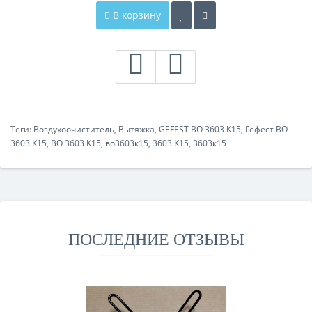
В корзину
Теги:
Воздухоочиститель
,
Вытяжка
,
GEFEST ВО 3603 К15
,
Гефест ВО
3603 К15
,
ВО 3603 К15
,
во3603к15
,
3603 К15
,
3603к15
ПОСЛЕДНИЕ ОТЗЫВЫ