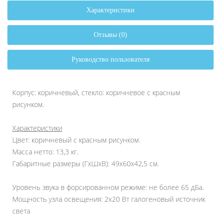
Характеристики
Отзывы (0)
Руководство пользователя
Корпус: коричневый, стекло: коричневое
с красным
рисунком
.
Характеристики
Цвет: коричневый с красным рисунком.
Масса нетто: 13,3 кг.
Габаритные размеры (ГхШхВ): 49х60х42,5 см.
Уровень звука в форсированном режиме: не более 65 дБа.
Мощность узла освещения: 2х20 Вт галогеновый источник
света