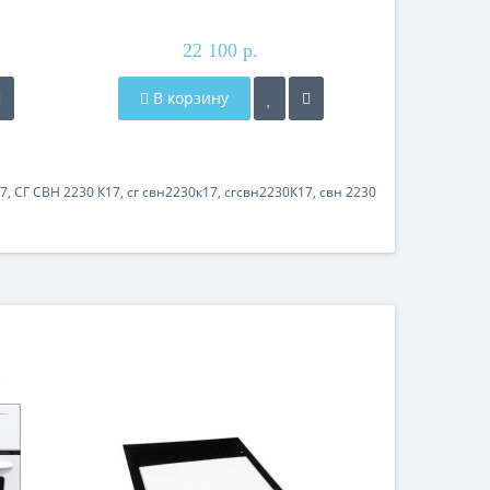
22 100 р.
В корзину
17
,
СГ СВН 2230 К17
,
сг свн2230к17
,
сгсвн2230К17
,
свн 2230