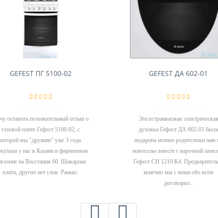
GEFEST ПГ 5100-02
GEFEST ДА 602-01
чу оставить положительный отзыв о
Эта встраиваемая электрическа
газовой плите Гефест 5100-02, с
духовка Гефест ДА 602-01 была
которой мы "дружим" уже 3 года.
подарена моими родителями нам 
купала у нас в Казани в фирменном
новоселье вместе с варочной пане
агазине на Восстания 60. Шикарная
Гефест СН 1210 К4. Предварител
плита, других нет слов. Раньш..
конечно мы с ними обо всём
договорил..