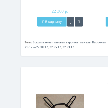
22 300 р.
В корзину
Теги:
Встраиваемая газовая варочная панель
,
Варочная 
К17
,
свн2230К17
,
2230к17
,
2230k17