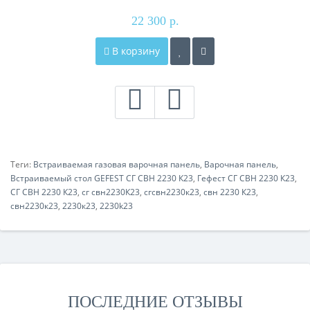
22 300 р.
В корзину
Теги:
Встраиваемая газовая варочная панель
,
Варочная панель
,
Встраиваемый стол GEFEST СГ СВН 2230 К23
,
Гефест СГ СВН 2230 К23
,
СГ СВН 2230 К23
,
сг свн2230К23
,
сгсвн2230к23
,
свн 2230 К23
,
свн2230к23
,
2230к23
,
2230k23
ПОСЛЕДНИЕ ОТЗЫВЫ