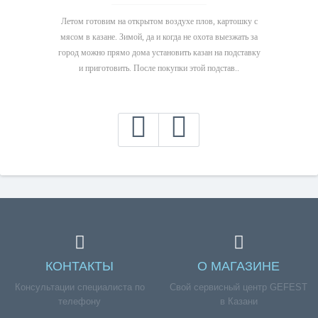
Летом готовим на открытом воздухе плов, картошку с
мясом в казане. Зимой, да и когда не охота выезжать за
город можно прямо дома установить казан на подставку
и приготовить. После покупки этой подстав..
КОНТАКТЫ
О МАГАЗИНЕ
Консультации специалиста по
Свой сервисный центр GEFEST
телефону
в Казани