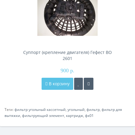
Суппорт (крепление двигателя) Гефест ВО
2601
900 р.
В корзину
Теги:
фильтр угольный кассетный
,
угольный
,
фильтр
,
фильтр для
вытяжки
,
фильтрующий элемент
,
картридж
,
фк01