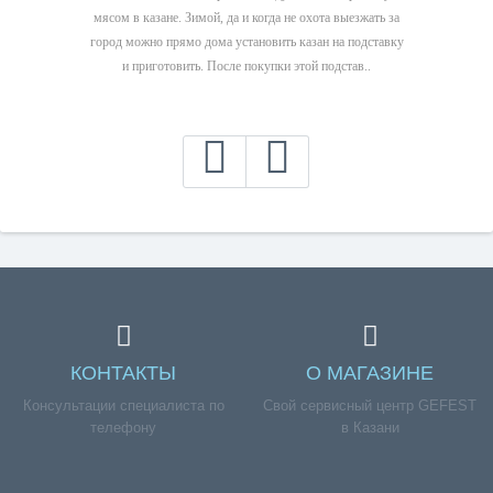
мясом в казане. Зимой, да и когда не охота выезжать за
город можно прямо дома установить казан на подставку
и приготовить. После покупки этой подстав..
КОНТАКТЫ
О МАГАЗИНЕ
Консультации специалиста по
Свой сервисный центр GEFEST
телефону
в Казани