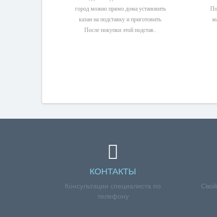
город можно прямо дома установить
По
казан на подставку и приготовить.
м
После покупки этой подстав..
КОНТАКТЫ
Консультации специалиста по
Свой
телефону