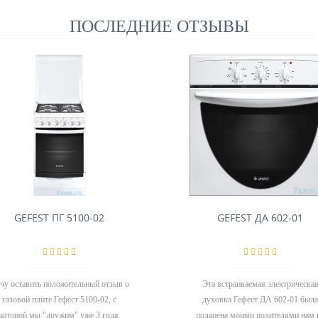
ПОСЛЕДНИЕ ОТЗЫВЫ
GEFEST ПГ 5100-02
GEFEST ДА 602-01
чу оставить положительный отзыв о
Эта встраиваемая электрическа
газовой плите Гефест 5100-02, с
духовка Гефест ДА 602-01 была
которой мы "дружим" уже 3 года.
подарена моими родителями нам 