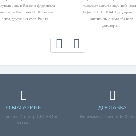
купала у нас в Казани в фирменном
новоселье вместе с варочной пане
агазине на Восстания 60. Шикарная
Гефест СН 1210 К4. Предварител
плита, других нет слов. Раньш..
конечно мы с ними обо всём
договорил..
О МАГАЗИНЕ
ДОСТАВКА
 сервисный центр GEFEST в
На сумму заказа от 5000 р
Казани