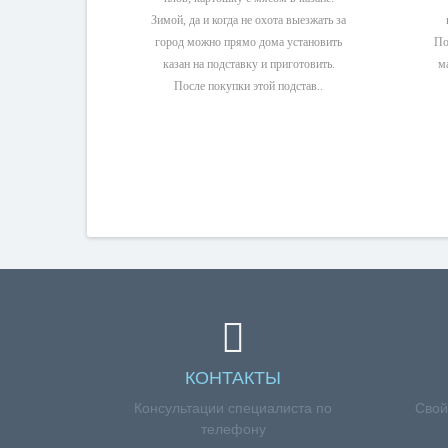
Зимой, да и когда не охота выезжать за
город можно прямо дома установить
По
казан на подставку и приготовить.
м
После покупки этой подстав..
КОНТАКТЫ
Консультации специалиста по
Свой
телефону