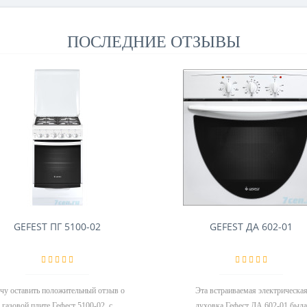
ПОСЛЕДНИЕ ОТЗЫВЫ
GEFEST ПГ 5100-02
GEFEST ДА 602-01
чу оставить положительный отзыв о
Эта встраиваемая электрическа
газовой плите Гефест 5100-02, с
духовка Гефест ДА 602-01 была