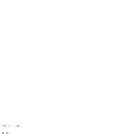
елок стола.
овки.