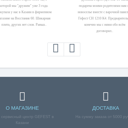
которой мы "дружим" уже 3 года.
подарена моими родителями нам 
купала у нас в Казани в фирменном
новоселье вместе с варочной пане
агазине на Восстания 60. Шикарная
Гефест СН 1210 К4. Предварител
плита, других нет слов. Раньш..
конечно мы с ними обо всём
договорил..
О МАГАЗИНЕ
ДОСТАВКА
 сервисный центр GEFEST в
На сумму заказа от 5000 р
Казани