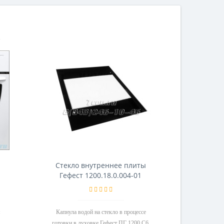
Стекло внутреннее плиты
GE
Гефест 1200.18.0.004-01
я
Капнула водой на стекло в процессе
Брали в н
готовки в духовке Гефест ПГ 1200 С6.
меж