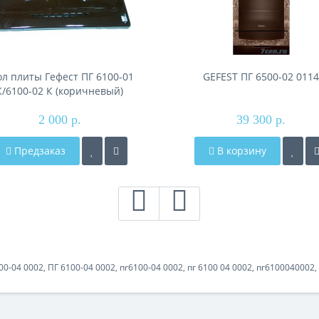
ол плиты Гефест ПГ 6100-01
GEFEST ПГ 6500-02 0114
К/6100-02 К (коричневый)
2 000 р.
39 300 р.
Предзаказ
В корзину
00-04 0002
,
ПГ 6100-04 0002
,
пг6100-04 0002
,
пг 6100 04 0002
,
пг6100040002
,