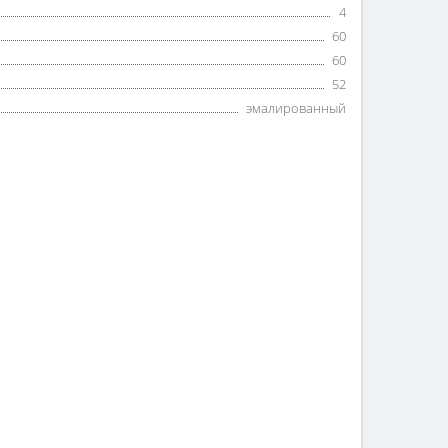
4
60
60
52
эмалированный