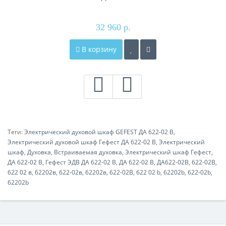
32 960 р.
В корзину
Теги:
Электрический духовой шкаф GEFEST ДА 622-02 В
,
Электрический духовой шкаф Гефест ДА 622-02 В
,
Электрический
шкаф
,
Духовка
,
Встраиваемая духовка
,
Электрический шкаф Гефест
,
ДА 622-02 В
,
Гефест ЭДВ ДА 622-02 В
,
ДА 622-02 В
,
ДА622-02В
,
622-02В
,
622 02 в
,
62202в
,
622-02в
,
62202в
,
622-02B
,
622 02 b
,
62202b
,
622-02b
,
62202b