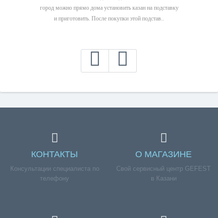
город можно прямо дома установить казан на подставку
и приготовить. После покупки этой подстав..
КОНТАКТЫ
О МАГАЗИНЕ
Консультации специалиста по
Свой сервисный центр GEFEST
телефону
в Казани