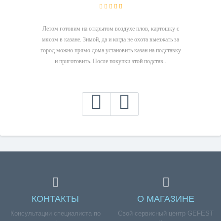
Летом готовим на открытом воздухе плов, картошку с
мясом в казане. Зимой, да и когда не охота выезжать за
город можно прямо дома установить казан на подставку
и приготовить. После покупки этой подстав..
КОНТАКТЫ
О МАГАЗИНЕ
Консультации специалиста по
Свой сервисный центр GEFEST