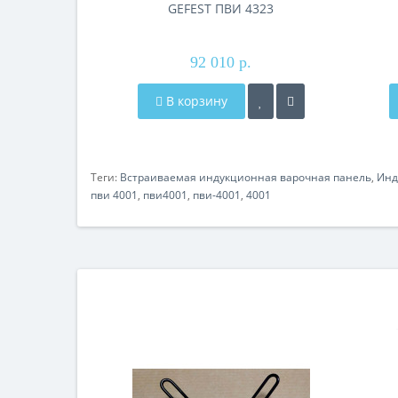
GEFEST ПВИ 4323
92 010 р.
В корзину
Теги:
Встраиваемая индукционная варочная панель
,
Инд
пви 4001
,
пви4001
,
пви-4001
,
4001