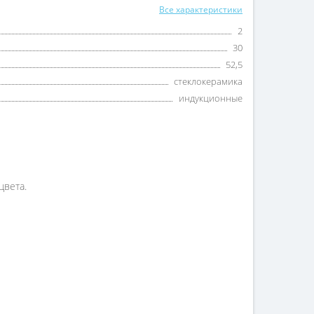
Все характеристики
2
30
52,5
стеклокерамика
индукционные
цвета.