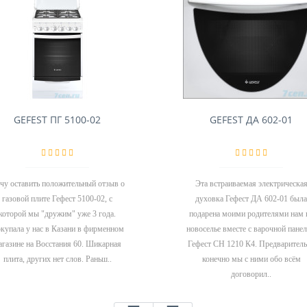
GEFEST ПГ 5100-02
GEFEST ДА 602-01
чу оставить положительный отзыв о
Эта встраиваемая электрическа
газовой плите Гефест 5100-02, с
духовка Гефест ДА 602-01 была
которой мы "дружим" уже 3 года.
подарена моими родителями нам 
купала у нас в Казани в фирменном
новоселье вместе с варочной пане
агазине на Восстания 60. Шикарная
Гефест СН 1210 К4. Предварител
плита, других нет слов. Раньш..
конечно мы с ними обо всём
договорил..