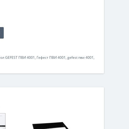
ол GEFEST ПВИ 4001
,
Гефест ПВИ 4001
,
gefest пви 4001
,