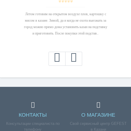
Летом готовим на открытом воздухе плов, картошку с
мясом в казане. Зимой, да и когда не охота выезжать за
город можно прямо дома установить казан на подставку
и приготовить. После покупки этой подстав..
КОНТАКТЫ
О МАГАЗИНЕ
Консультации специалиста по
Свой сервисный центр GEFEST
телефону
в Казани